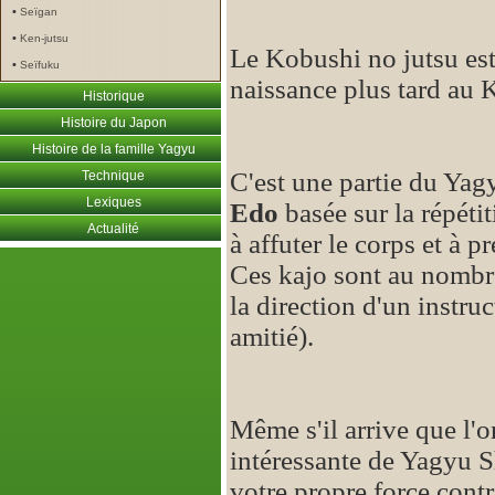
•
Seïgan
•
Ken-jutsu
Le Kobushi no jutsu es
•
Seïfuku
naissance plus tard au K
Historique
Histoire du Japon
Histoire de la famille Yagyu
C'est une partie du Yag
Technique
Lexiques
Edo
basée sur la répéti
Actualité
à affuter le corps et à p
Ces kajo sont au nomb
la direction d'un instruc
amitié).
Même s'il arrive que l'o
intéressante de Yagyu Sh
votre propre force cont