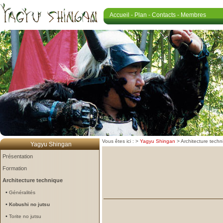
Accueil
-
Plan
-
Contacts
-
Membres
Vous êtes ici :
>
Yagyu Shingan
>
Architecture tech
Yagyu Shingan
Présentation
Formation
Architecture technique
•
Généralités
•
Kobushi no jutsu
•
Torite no jutsu